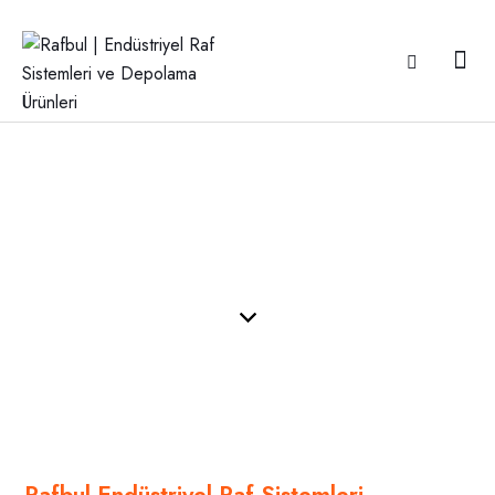
Raf Yerleşim Projesi Çizimi
ANASAYFA
RAF YERLEŞIM PROJESI ÇIZIMI
Rafbul Endüstriyel Raf Sistemleri